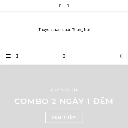
Thuyen tham quan Thung Nai
UNCATEGORIZED
UNCATEGORIZED
UNCATEGORIZED
CHO THUÊ THUYỀN TUYẾN
COMBO 2 NGÀY 1 ĐÊM
BÁO GIÁ DỊCH VỤ
1 THUNG NAI
XEM THÊM
XEM THÊM
XEM THÊM