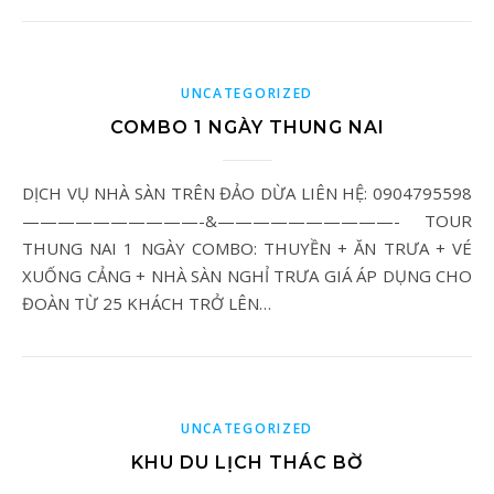
UNCATEGORIZED
COMBO 1 NGÀY THUNG NAI
DỊCH VỤ NHÀ SÀN TRÊN ĐẢO DỪA LIÊN HỆ: 0904795598
——————————-&——————————- TOUR
THUNG NAI 1 NGÀY COMBO: THUYỀN + ĂN TRƯA + VÉ
XUỐNG CẢNG + NHÀ SÀN NGHỈ TRƯA GIÁ ÁP DỤNG CHO
ĐOÀN TỪ 25 KHÁCH TRỞ LÊN…
UNCATEGORIZED
KHU DU LỊCH THÁC BỜ