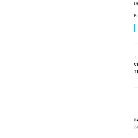
Di
E
C
T
B
24