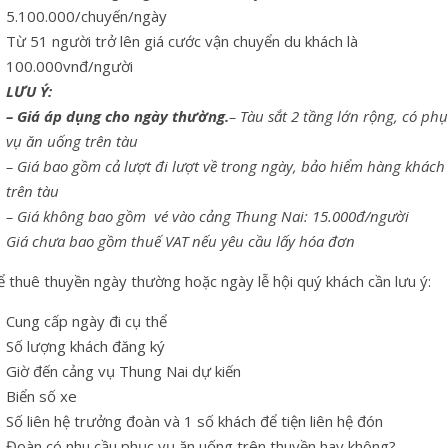
5.100.000/chuyến/ngày
Từ 51 người trở lên giá cước vận chuyển du khách là
100.000vnđ/người
LƯU Ý:
– Giá áp dụng cho ngày thường.
– Tàu sắt 2 tầng lớn rộng, có ph
vụ ăn uống trên tàu
– Giá bao gồm cả lượt đi lượt về trong ngày, bảo hiểm hàng khách
trên tàu
– Giá không bao gồm vé vào cảng Thung Nai: 15.000đ/người
Giá chưa bao gồm thuế VAT nếu yêu cầu lấy hóa đơn
 thuê thuyền ngày thường hoặc ngày lễ hội quý khách cần lưu ý:
Cung cấp ngày đi cụ thể
Số lượng khách đăng ký
Giờ đến cảng vụ Thung Nai dự kiến
Biển số xe
Số liên hệ trưởng đoàn và 1 số khách để tiện liên hệ đón
Đoàn có nhu cầu phục vụ ăn uống trên thuyền hay không?