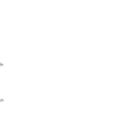
ển
ch