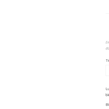
Em
đ
T
Lư
bì
Bì