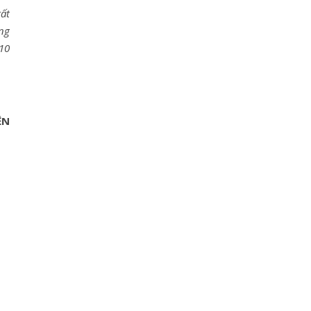
ất
ừng
 10
ỀN