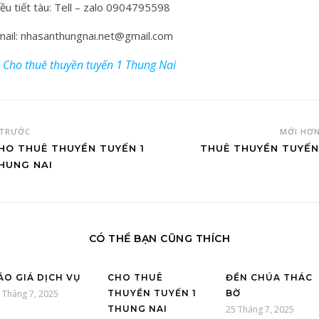
ều tiết tàu: Tell – zalo 0904795598
mail: nhasanthungnai.net@gmail.com
Cho thuê thuyền tuyến 1 Thung Nai
TRƯỚC
MỚI HƠ
HO THUÊ THUYỀN TUYẾN 1
THUÊ THUYỀN TUYẾN
HUNG NAI
CÓ THỂ BẠN CŨNG THÍCH
ÁO GIÁ DỊCH VỤ
CHO THUÊ
ĐỀN CHÚA THÁC
 Tháng 7, 2025
THUYỀN TUYẾN 1
BỜ
THUNG NAI
25 Tháng 7, 2025