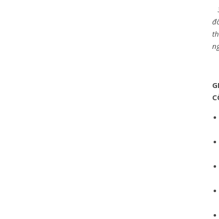
đô
th
n
G
C